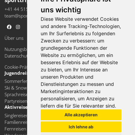
uns wichtig
+41 44 515 18 12
team@sporttrip.ch
Diese Website verwendet Cookies
und andere Tracking-Technologien,
um Ihr Surferlebnis zu folgenden
Über uns
Zwecken zu verbessern:
um
grundlegende Funktionen der
Nutzungsbedingungen
Website zu ermöglichen
,
um ein
Datenschutzerklärung
besseres Erlebnis auf der Website
Cookie-Präferenzen aktualisieren
zu bieten
,
um Ihr Interesse an
Jugendreisen
unseren Produkten und
Sommerferien
Dienstleistungen zu messen und
Ski & Snow
Marketinginteraktionen zu
Sprachreisen
personalisieren
,
um Anzeigen zu
Partyreisen
liefern die für Sie relevanter sind
.
Aktivreisen
Alle akzeptieren
Singlereisen
Familienreisen
Ich lehne ab
Fernreisen